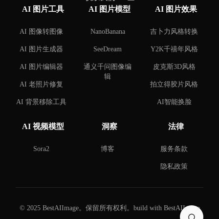
AI 图片工具
AI 图片模型
AI 图片效果
AI 图像转图像
NanoBanana
吉卜力风格转换
AI 图片生成器
SeeDream
Y2K千禧年风格
AI 图片编辑器
通义千问图像编
皮克斯3D风格
辑
AI 老照片修复
拍立得胶片风格
AI 背景移除工具
AI智能换脸
AI 背景更换工具
AI情侣照片创作
AI 视频模型
洞察
法律
器
AI 水印去除工具
AI名人合照制作
Sora2
博客
服务条款
器
隐私政策
AI手办制作器
AI胡子编辑器
© 2025 BestAIImage。保留所有权利。
build with BestAIImage
AI监狱定妆照制